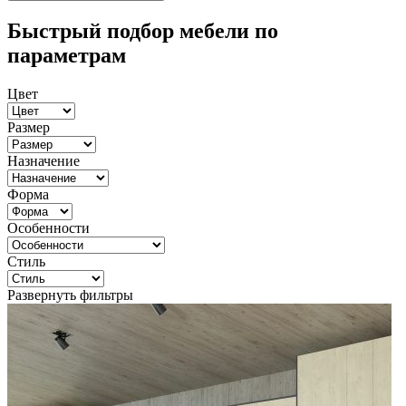
Быстрый подбор мебели по
параметрам
Цвет
Размер
Назначение
Форма
Особенности
Стиль
Развернуть фильтры