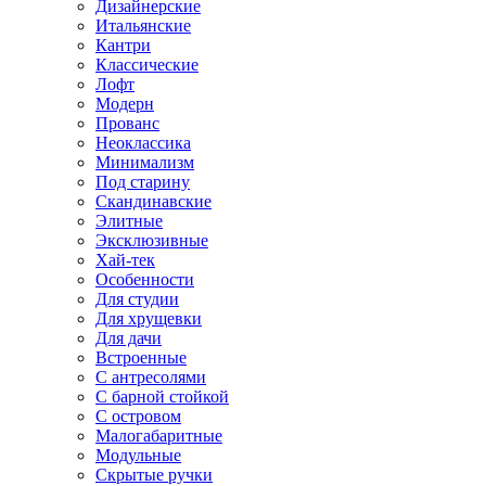
Дизайнерские
Итальянские
Кантри
Классические
Лофт
Модерн
Прованс
Неоклассика
Минимализм
Под старину
Скандинавские
Элитные
Эксклюзивные
Хай-тек
Особенности
Для студии
Для хрущевки
Для дачи
Встроенные
С антресолями
С барной стойкой
С островом
Малогабаритные
Модульные
Скрытые ручки