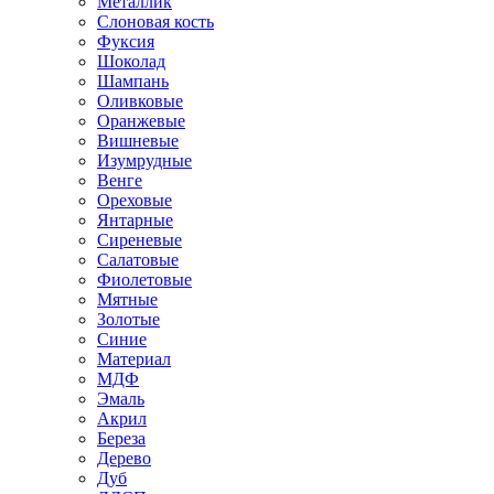
Металлик
Слоновая кость
Фуксия
Шоколад
Шампань
Оливковые
Оранжевые
Вишневые
Изумрудные
Венге
Ореховые
Янтарные
Сиреневые
Салатовые
Фиолетовые
Мятные
Золотые
Синие
Материал
МДФ
Эмаль
Акрил
Береза
Дерево
Дуб