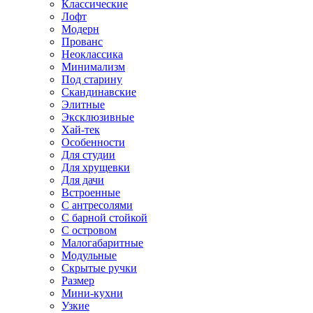
Классические
Лофт
Модерн
Прованс
Неоклассика
Минимализм
Под старину
Скандинавские
Элитные
Эксклюзивные
Хай-тек
Особенности
Для студии
Для хрущевки
Для дачи
Встроенные
С антресолями
С барной стойкой
С островом
Малогабаритные
Модульные
Скрытые ручки
Размер
Мини-кухни
Узкие