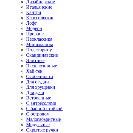
Дизайнерские
Итальянские
Кантри
Классические
Лофт
Модерн
Прованс
Неоклассика
Минимализм
Под старину
Скандинавские
Элитные
Эксклюзивные
Хай-тек
Особенности
Для студии
Для хрущевки
Для дачи
Встроенные
С антресолями
С барной стойкой
С островом
Малогабаритные
Модульные
Скрытые ручки