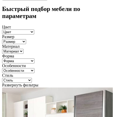
Быстрый подбор мебели по
параметрам
Цвет
Размер
Материал
Форма
Особенности
Стиль
Развернуть фильтры