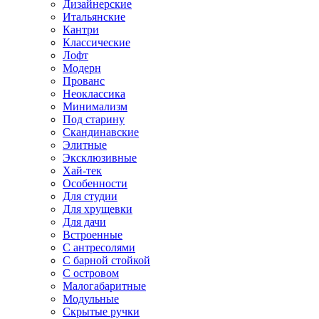
Дизайнерские
Итальянские
Кантри
Классические
Лофт
Модерн
Прованс
Неоклассика
Минимализм
Под старину
Скандинавские
Элитные
Эксклюзивные
Хай-тек
Особенности
Для студии
Для хрущевки
Для дачи
Встроенные
С антресолями
С барной стойкой
С островом
Малогабаритные
Модульные
Скрытые ручки