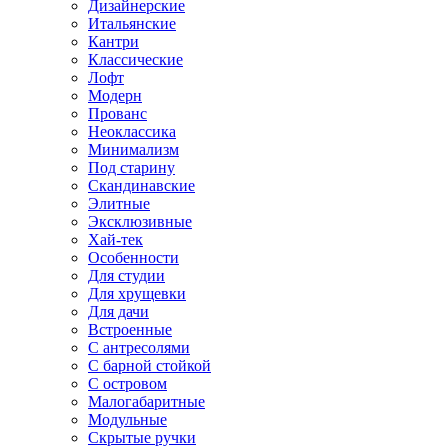
Дизайнерские
Итальянские
Кантри
Классические
Лофт
Модерн
Прованс
Неоклассика
Минимализм
Под старину
Скандинавские
Элитные
Эксклюзивные
Хай-тек
Особенности
Для студии
Для хрущевки
Для дачи
Встроенные
С антресолями
С барной стойкой
С островом
Малогабаритные
Модульные
Скрытые ручки