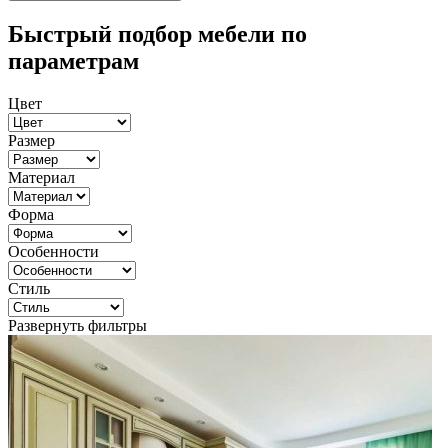
Быстрый подбор мебели по
параметрам
Цвет
Размер
Материал
Форма
Особенности
Стиль
Развернуть фильтры