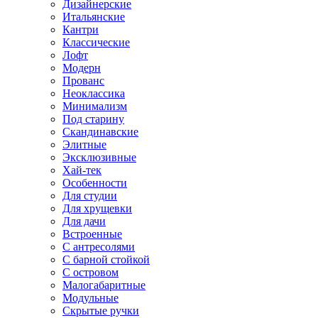
Дизайнерские
Итальянские
Кантри
Классические
Лофт
Модерн
Прованс
Неоклассика
Минимализм
Под старину
Скандинавские
Элитные
Эксклюзивные
Хай-тек
Особенности
Для студии
Для хрущевки
Для дачи
Встроенные
С антресолями
С барной стойкой
С островом
Малогабаритные
Модульные
Скрытые ручки