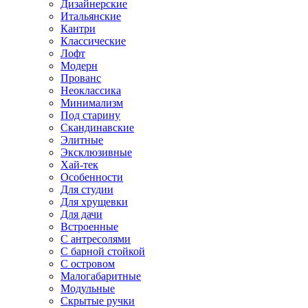
Дизайнерские
Итальянские
Кантри
Классические
Лофт
Модерн
Прованс
Неоклассика
Минимализм
Под старину
Скандинавские
Элитные
Эксклюзивные
Хай-тек
Особенности
Для студии
Для хрущевки
Для дачи
Встроенные
С антресолями
С барной стойкой
С островом
Малогабаритные
Модульные
Скрытые ручки