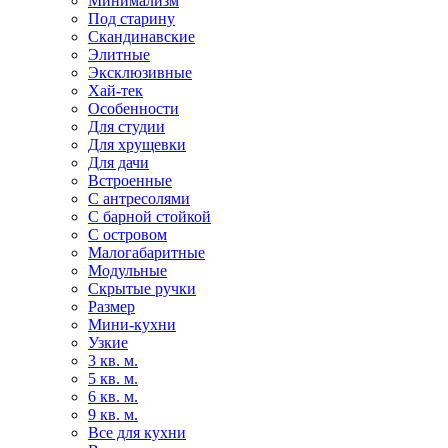
Минимализм
Под старину
Скандинавские
Элитные
Эксклюзивные
Хай-тек
Особенности
Для студии
Для хрущевки
Для дачи
Встроенные
С антресолями
С барной стойкой
С островом
Малогабаритные
Модульные
Скрытые ручки
Размер
Мини-кухни
Узкие
3 кв. м.
5 кв. м.
6 кв. м.
9 кв. м.
Все для кухни