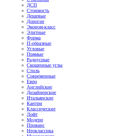
ДСП
Стоимость
Дешевые
Дорогие
Эконом-класс
Элитные
Форма
П-образные
Угловые
Прямые
Радиусные
Скошенные углы
Стиль
Современные
Евро
Английские
Дизайнерские
Итальянские
Кантри
Классические
Лофт
Модерн
Прованс
Неоклассика