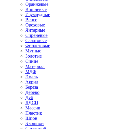
Оранжевые
Вишневые
Изумрудные
Венге
Ореховые
Янтарные
Сиреневые
Салатовые
Фиолетовые
Мятные
Золотые
Синие
Материал
МДФ
Эмаль
Акрил
Береза
Дерево
Дуб
ЛДСП
Массив
Пластик
Шпон
Экошпон
С патиной