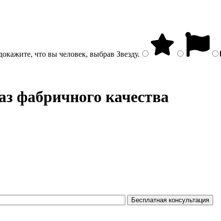
докажите, что вы человек, выбрав
Звезду
.
аз фабричного качества