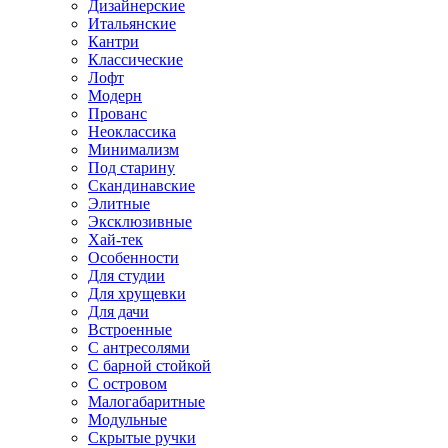
Дизайнерские
Итальянские
Кантри
Классические
Лофт
Модерн
Прованс
Неоклассика
Минимализм
Под старину
Скандинавские
Элитные
Эксклюзивные
Хай-тек
Особенности
Для студии
Для хрущевки
Для дачи
Встроенные
С антресолями
С барной стойкой
С островом
Малогабаритные
Модульные
Скрытые ручки