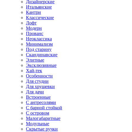
Дизайнерские
Итальянские
Кантри
Классические
Лофт
Модерн
Прованс
Неоклассика
Минимализм
Под старину
Скандинавские
Элитные
Эксклюзивные
Хай-тек
Особенности
Для студии
Для хрущевки
Для дачи
Встроенные
С антресолями
С барной стойкой
С островом
Малогабаритные
Модульные
Скрытые ручки