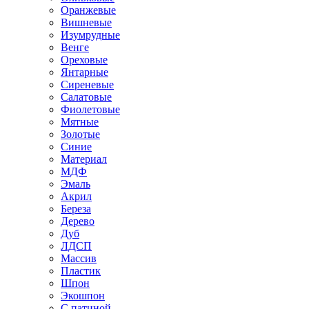
Оранжевые
Вишневые
Изумрудные
Венге
Ореховые
Янтарные
Сиреневые
Салатовые
Фиолетовые
Мятные
Золотые
Синие
Материал
МДФ
Эмаль
Акрил
Береза
Дерево
Дуб
ЛДСП
Массив
Пластик
Шпон
Экошпон
С патиной