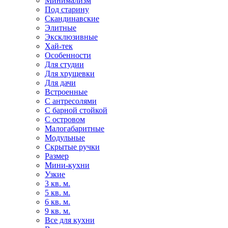
Минимализм
Под старину
Скандинавские
Элитные
Эксклюзивные
Хай-тек
Особенности
Для студии
Для хрущевки
Для дачи
Встроенные
С антресолями
С барной стойкой
С островом
Малогабаритные
Модульные
Скрытые ручки
Размер
Мини-кухни
Узкие
3 кв. м.
5 кв. м.
6 кв. м.
9 кв. м.
Все для кухни