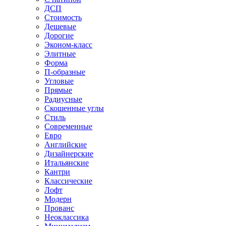
ДСП
Стоимость
Дешевые
Дорогие
Эконом-класс
Элитные
Форма
П-образные
Угловые
Прямые
Радиусные
Скошенные углы
Стиль
Современные
Евро
Английские
Дизайнерские
Итальянские
Кантри
Классические
Лофт
Модерн
Прованс
Неоклассика