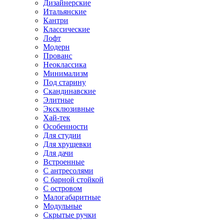
Дизайнерские
Итальянские
Кантри
Классические
Лофт
Модерн
Прованс
Неоклассика
Минимализм
Под старину
Скандинавские
Элитные
Эксклюзивные
Хай-тек
Особенности
Для студии
Для хрущевки
Для дачи
Встроенные
С антресолями
С барной стойкой
С островом
Малогабаритные
Модульные
Скрытые ручки