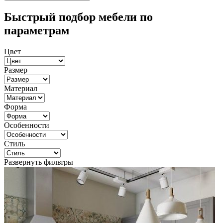
Быстрый подбор мебели по
параметрам
Цвет
Размер
Материал
Форма
Особенности
Стиль
Развернуть фильтры