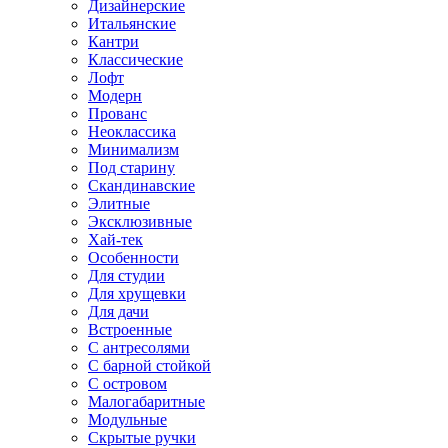
Дизайнерские
Итальянские
Кантри
Классические
Лофт
Модерн
Прованс
Неоклассика
Минимализм
Под старину
Скандинавские
Элитные
Эксклюзивные
Хай-тек
Особенности
Для студии
Для хрущевки
Для дачи
Встроенные
С антресолями
С барной стойкой
С островом
Малогабаритные
Модульные
Скрытые ручки