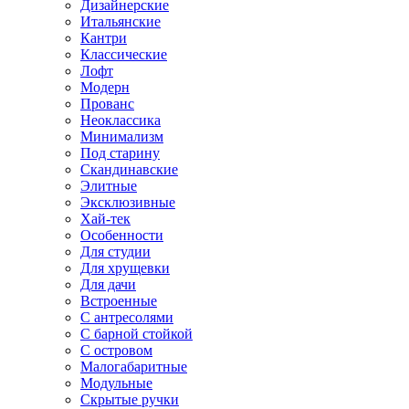
Дизайнерские
Итальянские
Кантри
Классические
Лофт
Модерн
Прованс
Неоклассика
Минимализм
Под старину
Скандинавские
Элитные
Эксклюзивные
Хай-тек
Особенности
Для студии
Для хрущевки
Для дачи
Встроенные
С антресолями
С барной стойкой
С островом
Малогабаритные
Модульные
Скрытые ручки