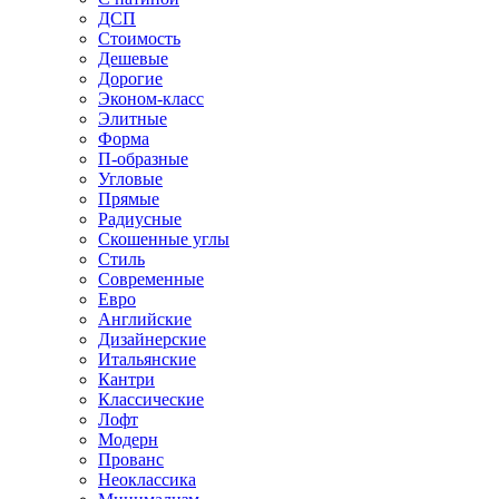
ДСП
Стоимость
Дешевые
Дорогие
Эконом-класс
Элитные
Форма
П-образные
Угловые
Прямые
Радиусные
Скошенные углы
Стиль
Современные
Евро
Английские
Дизайнерские
Итальянские
Кантри
Классические
Лофт
Модерн
Прованс
Неоклассика