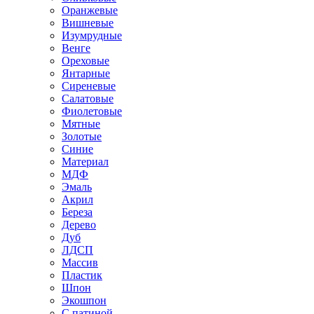
Оранжевые
Вишневые
Изумрудные
Венге
Ореховые
Янтарные
Сиреневые
Салатовые
Фиолетовые
Мятные
Золотые
Синие
Материал
МДФ
Эмаль
Акрил
Береза
Дерево
Дуб
ЛДСП
Массив
Пластик
Шпон
Экошпон
С патиной