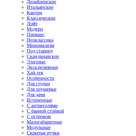
Дизайнерские
Итальянские
Кантри
Классические
Лофт
Модерн
Прованс
Неоклассика
Минимализм
Под старину
Скандинавские
Элитные
Эксклюзивные
Хай-тек
Особенности
Для студии
Для хрущевки
Для дачи
Встроенные
С антресолями
С барной стойкой
С островом
Малогабаритные
Модульные
Скрытые ручки