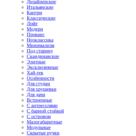
Дизайнерские
Итальянские
Кантри
Классические
Лофт
Модерн
Прованс
Неоклассика
Минимализм
Под старину
Скандинавские
Элитные
Эксклюзивные
Хай-тек
Особенности
Для студии
Для хрущевки
Для дачи
Встроенные
С антресолями
С барной стойкой
С островом
Малогабаритные
Модульные
Скрытые ручки