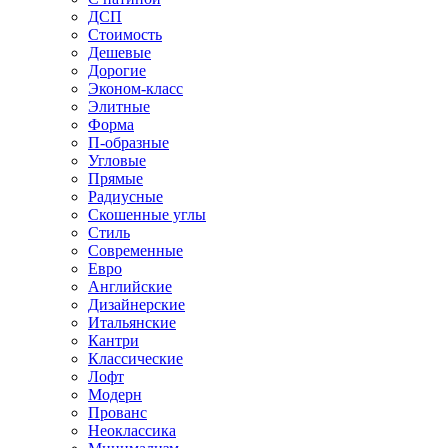
ДСП
Стоимость
Дешевые
Дорогие
Эконом-класс
Элитные
Форма
П-образные
Угловые
Прямые
Радиусные
Скошенные углы
Стиль
Современные
Евро
Английские
Дизайнерские
Итальянские
Кантри
Классические
Лофт
Модерн
Прованс
Неоклассика