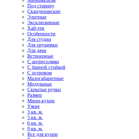
Минимализм
Под старину
Скандинавские
Элитные
Эксклюзивные
Хай-тек
Особенности
Для студии
Для хрущевки
Для дачи
Встроенные
С антресолями
С барной стойкой
С островом
Малогабаритные
Модульные
Скрытые ручки
Размер
Мини-кухни
Узкие
3 кв. м.
5 кв. м.
6 кв. м.
9 кв. м.
Все для кухни