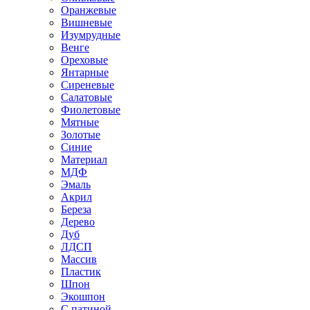
Оранжевые
Вишневые
Изумрудные
Венге
Ореховые
Янтарные
Сиреневые
Салатовые
Фиолетовые
Мятные
Золотые
Синие
Материал
МДФ
Эмаль
Акрил
Береза
Дерево
Дуб
ЛДСП
Массив
Пластик
Шпон
Экошпон
С патиной