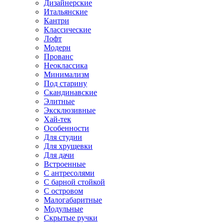
Дизайнерские
Итальянские
Кантри
Классические
Лофт
Модерн
Прованс
Неоклассика
Минимализм
Под старину
Скандинавские
Элитные
Эксклюзивные
Хай-тек
Особенности
Для студии
Для хрущевки
Для дачи
Встроенные
С антресолями
С барной стойкой
С островом
Малогабаритные
Модульные
Скрытые ручки