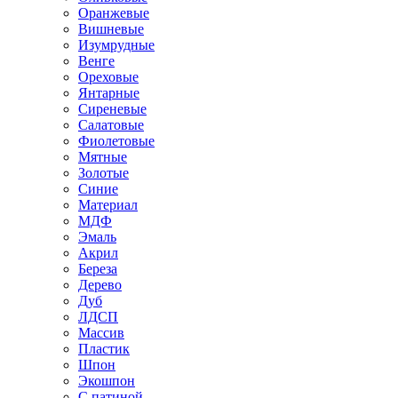
Оранжевые
Вишневые
Изумрудные
Венге
Ореховые
Янтарные
Сиреневые
Салатовые
Фиолетовые
Мятные
Золотые
Синие
Материал
МДФ
Эмаль
Акрил
Береза
Дерево
Дуб
ЛДСП
Массив
Пластик
Шпон
Экошпон
С патиной