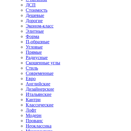
ДСП
Стоимость
Дешевые
Дорогие
Эконом-класс
Элитные
Форма
П-образные
Угловые
Прямые
Радиусные
Скошенные углы
Стиль
Современные
Евро
Английские
Дизайнерские
Итальянские
Кантри
Классические
Лофт
Модерн
Прованс
Неоклассика