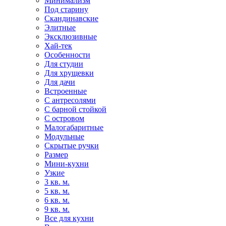
Минимализм
Под старину
Скандинавские
Элитные
Эксклюзивные
Хай-тек
Особенности
Для студии
Для хрущевки
Для дачи
Встроенные
С антресолями
С барной стойкой
С островом
Малогабаритные
Модульные
Скрытые ручки
Размер
Мини-кухни
Узкие
3 кв. м.
5 кв. м.
6 кв. м.
9 кв. м.
Все для кухни