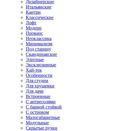
Дизайнерские
Итальянские
Кантри
Классические
Лофт
Модерн
Прованс
Неоклассика
Минимализм
Под старину
Скандинавские
Элитные
Эксклюзивные
Хай-тек
Особенности
Для студии
Для хрущевки
Для дачи
Встроенные
С антресолями
С барной стойкой
С островом
Малогабаритные
Модульные
Скрытые ручки