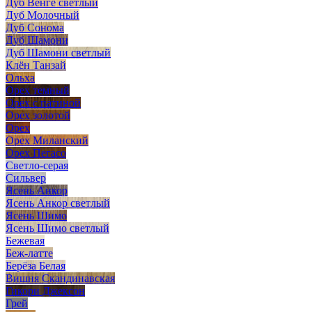
Дуб Венге светлый
Дуб Молочный
Дуб Сонома
Дуб Шамони
Дуб Шамони светлый
Клён Танзай
Ольха
Орех темный
Орех с патиной
Орех золотой
Орех
Орех Миланский
Орех Пегасо
Светло-серая
Сильвер
Ясень Анкор
Ясень Анкор светлый
Ясень Шимо
Ясень Шимо светлый
Бежевая
Беж-латте
Берёза Белая
Вишня Скандинавская
Гикори Джексон
Грей