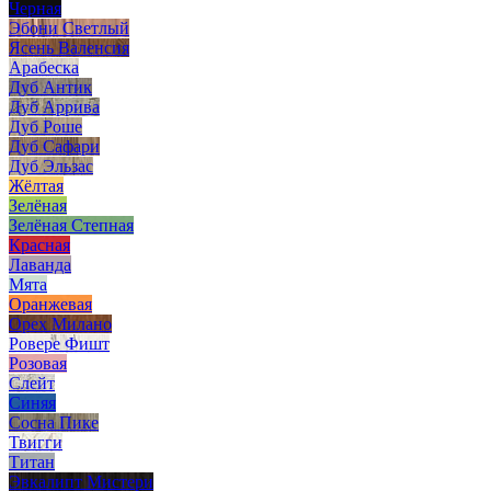
Черная
Эбони Светлый
Ясень Валенсия
Арабеска
Дуб Антик
Дуб Аррива
Дуб Роше
Дуб Сафари
Дуб Эльзас
Жёлтая
Зелёная
Зелёная Степная
Красная
Лаванда
Мята
Оранжевая
Орех Милано
Ровере Фишт
Розовая
Слейт
Синяя
Сосна Пике
Твигги
Титан
Эвкалипт Мистери