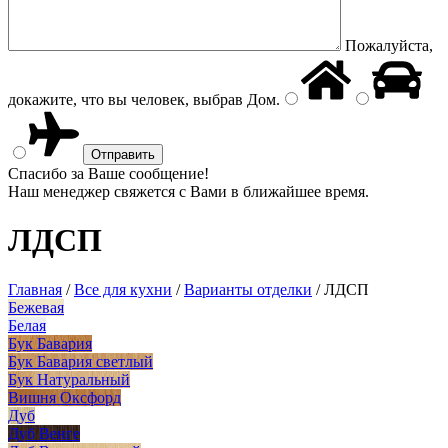
Пожалуйста,
докажите, что вы человек, выбрав
Дом
.
Спасибо за Ваше сообщение!
Наш менеджер свяжется с Вами в ближайшее время.
ЛДСП
Главная
/
Все для кухни
/
Варианты отделки
/
ЛДСП
Бежевая
Белая
Бук Бавария
Бук Бавария светлый
Бук Натуральный
Вишня Оксфорд
Дуб
Дуб Венге