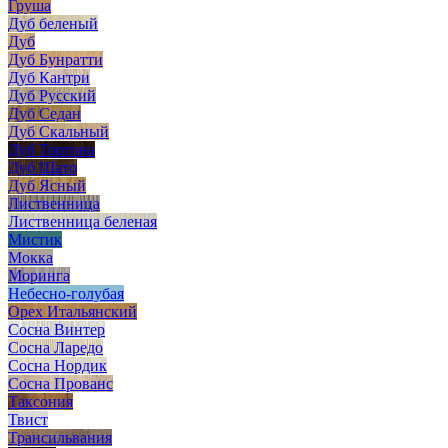
Груша
Дуб беленый
Дуб
Дуб Бунратти
Дуб Кантри
Дуб Русский
Дуб Седан
Дуб Скальный
Дуб Тортона
Дуб Шато
Дуб Ясный
Лиственница
Лиственница беленая
Мистик
Мокка
Моринга
Небесно-голубая
Орех Итальянский
Сосна Винтер
Сосна Ларедо
Сосна Нордик
Сосна Прованс
Таксония
Твист
Трансильвания