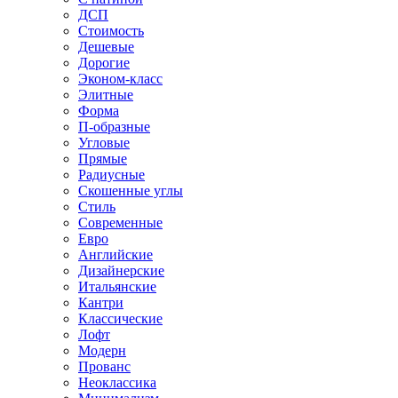
ДСП
Стоимость
Дешевые
Дорогие
Эконом-класс
Элитные
Форма
П-образные
Угловые
Прямые
Радиусные
Скошенные углы
Стиль
Современные
Евро
Английские
Дизайнерские
Итальянские
Кантри
Классические
Лофт
Модерн
Прованс
Неоклассика