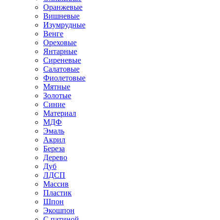
Оранжевые
Вишневые
Изумрудные
Венге
Ореховые
Янтарные
Сиреневые
Салатовые
Фиолетовые
Мятные
Золотые
Синие
Материал
МДФ
Эмаль
Акрил
Береза
Дерево
Дуб
ЛДСП
Массив
Пластик
Шпон
Экошпон
С патиной