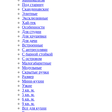
Минимализм
Под старину
Скандинавские
Элитные
Эксклюзивные
Хай-тек
Особенности
Для студии
Для хрущевки
Для дачи
Встроенные
С антресолями
С барной стойкой
С островом
Малогабаритные
Модульные
Скрытые ручки
Размер
Мини-кухни
Узкие
3 кв. м.
5 кв. м.
6 кв. м.
9 кв. м.
Все для кухни