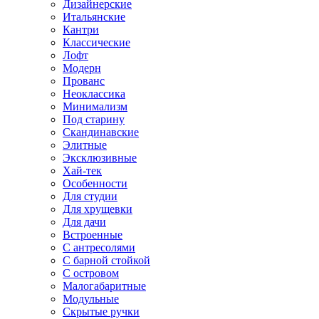
Дизайнерские
Итальянские
Кантри
Классические
Лофт
Модерн
Прованс
Неоклассика
Минимализм
Под старину
Скандинавские
Элитные
Эксклюзивные
Хай-тек
Особенности
Для студии
Для хрущевки
Для дачи
Встроенные
С антресолями
С барной стойкой
С островом
Малогабаритные
Модульные
Скрытые ручки