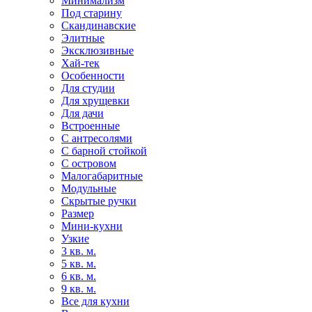
Минимализм
Под старину
Скандинавские
Элитные
Эксклюзивные
Хай-тек
Особенности
Для студии
Для хрущевки
Для дачи
Встроенные
С антресолями
С барной стойкой
С островом
Малогабаритные
Модульные
Скрытые ручки
Размер
Мини-кухни
Узкие
3 кв. м.
5 кв. м.
6 кв. м.
9 кв. м.
Все для кухни