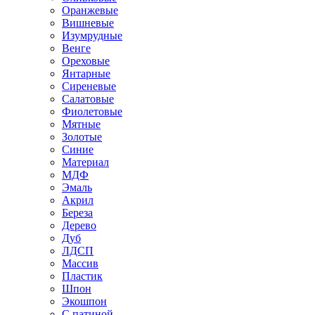
Оранжевые
Вишневые
Изумрудные
Венге
Ореховые
Янтарные
Сиреневые
Салатовые
Фиолетовые
Мятные
Золотые
Синие
Материал
МДФ
Эмаль
Акрил
Береза
Дерево
Дуб
ЛДСП
Массив
Пластик
Шпон
Экошпон
С патиной