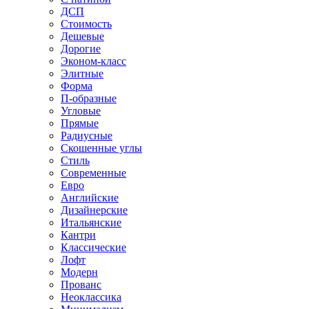
ДСП
Стоимость
Дешевые
Дорогие
Эконом-класс
Элитные
Форма
П-образные
Угловые
Прямые
Радиусные
Скошенные углы
Стиль
Современные
Евро
Английские
Дизайнерские
Итальянские
Кантри
Классические
Лофт
Модерн
Прованс
Неоклассика