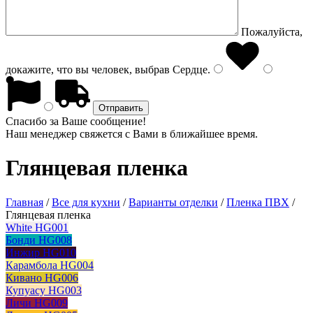
Пожалуйста,
докажите, что вы человек, выбрав
Сердце
.
Спасибо за Ваше сообщение!
Наш менеджер свяжется с Вами в ближайшее время.
Глянцевая пленка
Главная
/
Все для кухни
/
Варианты отделки
/
Пленка ПВХ
/
Глянцевая пленка
White HG001
Бонди HG008
Инжир HG010
Карамбола HG004
Кивано HG006
Купуасу HG003
Личи HG009