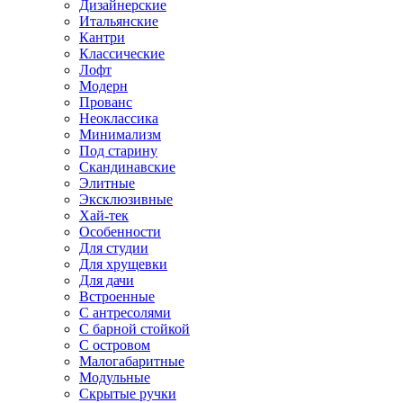
Дизайнерские
Итальянские
Кантри
Классические
Лофт
Модерн
Прованс
Неоклассика
Минимализм
Под старину
Скандинавские
Элитные
Эксклюзивные
Хай-тек
Особенности
Для студии
Для хрущевки
Для дачи
Встроенные
С антресолями
С барной стойкой
С островом
Малогабаритные
Модульные
Скрытые ручки