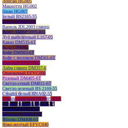
Лонган HG005
Макиотти HG002
Циан HG007
Белый BS2165-55
Бордо DM403-6T
Ваниль JDL2003 глянец
Венге SMBP 5809-RG
Дуб выбеленный L167-05
Какао DM535-6T
Кедр L066-01
Кофе DM503-6T
Кофе с молоком DM501-6T
Красный EFVC001
Лайм глянец DM357-6
Оранжевый EFVC006
Розовый DM405-6T
Светло-серый DM811-6T
Светло-зеленый BS 2169-55
Страйп белый BNA02-55
Страйп красный DL0905-6TA
Страйп черный BNA01-55
Черный BS1314-55
Шоколад DM891-6T
Яблоко DM408-6T
Ярко-желтый EFVC040