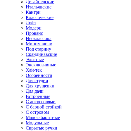
Дизайнерские
Итальянские
Кантри
Классические
Лофт
Модерн
Прованс
Неоклассика
Минимализм
Под старину
Скандинавские
Элитные
Эксклюзивные
Хай-тек
Особенности
Для студии
Для хрущевки
Для дачи
Встроенные
С антресолями
С барной стойкой
С островом
Малогабаритные
Модульные
Скрытые ручки