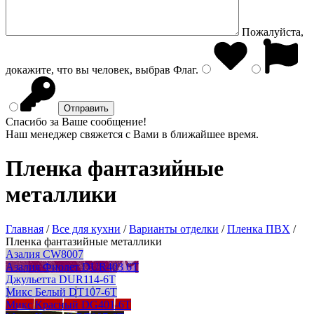
Пожалуйста,
докажите, что вы человек, выбрав
Флаг
.
Спасибо за Ваше сообщение!
Наш менеджер свяжется с Вами в ближайшее время.
Пленка фантазийные
металлики
Главная
/
Все для кухни
/
Варианты отделки
/
Пленка ПВХ
/
Пленка фантазийные металлики
Азалия CW8007
Азалия Фиолет DUR403 6T
Джульетта DUR114-6T
Микс Белый DT107-6T
Микс Красный DG401-6T