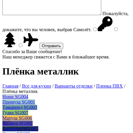
Пожалуйста,
докажите, что вы человек, выбрав
Самолёт
.
Спасибо за Ваше сообщение!
Наш менеджер свяжется с Вами в ближайшее время.
Плёнка металлик
Главная
/
Все для кухни
/
Варианты отделки
/
Пленка ПВХ
/
Плёнка металлик
Нони SG004
Примула SG001
Тамаринд SG003
Гуава SG007
Марула SG006
Индиго SG002
Антрацит SG 005