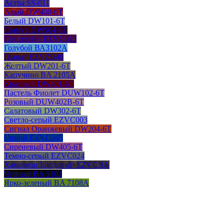
Астра SS-011
Алый DW408-6T
Белый DW101-6T
Гламур DW904-6T
Глинтвейн EZVC040
Голубой ВАЗ102А
Гранат EZVZB40
Желтый DW201-6T
Капучино BA 2105A
Красный DW401-6T
Пастель Фиолет DUW102-6T
Розовый DUW402B-6T
Салатовый DW302-6T
Светло-серый EZVC003
Сигнал Оранжевый DW204-6T
Синий EZVC045
Сиреневый DW405-6T
Темно-серый EZVC024
Хамелеон Бордовый EZVCBA
Черный BA 5101
Ярко-зеленый BA 7108A