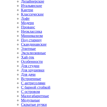
Дизайнерские
Итальянские
Кантри
Классические
Лофт
Модерн
Прованс
Неоклассика
Минимализм
Под старину
Скандинавские
Элитные
Эксклюзивные
Хай-тек
Особенности
Для студии
Для хрущевки
Для дачи
Встроенные
С антресолями
С барной стойкой
С островом
Малогабаритные
Модульные
Скрытые ручки