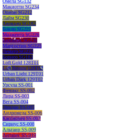
Омела SG132
Макиотти SG234
Орион SG212
Лайм SG230
Авокадо SG182
Бонди SG223
Маджента SG226
Барбарис SG236
Мангостин SG225
Лемато SG237
Борнео SG183
Loft Gold 128T01
Loft Bronze 128T02
Urban Light 129T01
Urban Dark 129T02
Урсула SS-001
Феникс SS-002
Лира SS-003
Вега SS-004
Эридан SS-005
Андромеда SS-006
Кассиопея SS-007
Сириус SS-008
Альтаир SS-009
Антарес SS-010