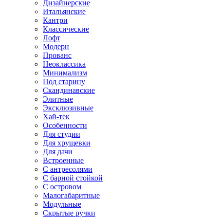
Дизайнерские
Итальянские
Кантри
Классические
Лофт
Модерн
Прованс
Неоклассика
Минимализм
Под старину
Скандинавские
Элитные
Эксклюзивные
Хай-тек
Особенности
Для студии
Для хрущевки
Для дачи
Встроенные
С антресолями
С барной стойкой
С островом
Малогабаритные
Модульные
Скрытые ручки