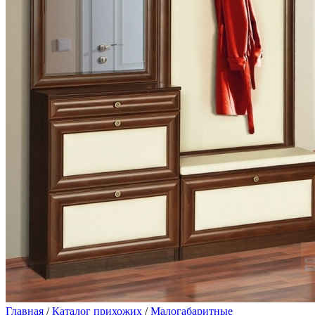
Главная
/
Каталог прихожих
/
Малогабаритные