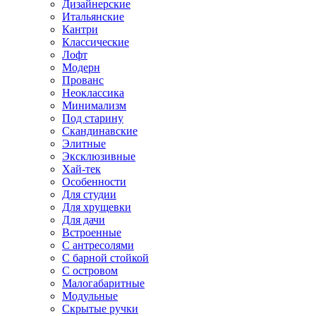
Дизайнерские
Итальянские
Кантри
Классические
Лофт
Модерн
Прованс
Неоклассика
Минимализм
Под старину
Скандинавские
Элитные
Эксклюзивные
Хай-тек
Особенности
Для студии
Для хрущевки
Для дачи
Встроенные
С антресолями
С барной стойкой
С островом
Малогабаритные
Модульные
Скрытые ручки