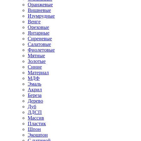
Оранжевые
Вишневые
Изумрудные
Венге
Ореховые
Янтарные
Сиреневые
Салатовые
Фиолетовые
Мятные
Золотые
Синие
Материал
МДФ
Эмаль
Акрил
Береза
Дерево
Дуб
ЛДСП
Массив
Пластик
Шпон
Экошпон
С патиной