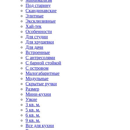
Минимализм
Под старину
Скандинавские
Элитные
Эксклюзивные
Хай-тек
Особенности
Для студии
Для хрущевки
Для дачи
Встроенные
С антресолями
С барной стойкой
С островом
Малогабаритные
Модульные
Скрытые ручки
Размер
Мини-кухни
Узкие
3 кв. м.
5 кв. м.
6 кв. м.
9 кв. м.
Все для кухни