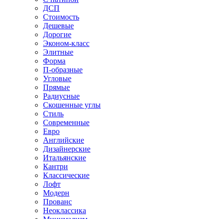
ДСП
Стоимость
Дешевые
Дорогие
Эконом-класс
Элитные
Форма
П-образные
Угловые
Прямые
Радиусные
Скошенные углы
Стиль
Современные
Евро
Английские
Дизайнерские
Итальянские
Кантри
Классические
Лофт
Модерн
Прованс
Неоклассика