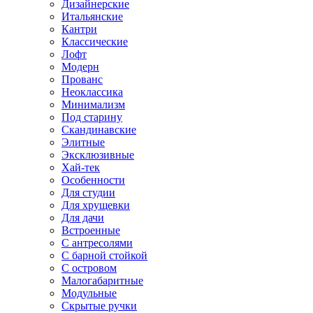
Дизайнерские
Итальянские
Кантри
Классические
Лофт
Модерн
Прованс
Неоклассика
Минимализм
Под старину
Скандинавские
Элитные
Эксклюзивные
Хай-тек
Особенности
Для студии
Для хрущевки
Для дачи
Встроенные
С антресолями
С барной стойкой
С островом
Малогабаритные
Модульные
Скрытые ручки