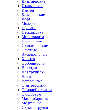
Дизайнерские
Итальянские
Кантри
Классические
Лофт
Модерн
Прованс
Неоклассика
Минимализм
Под старину
Скандинавские
Элитные
Эксклюзивные
Хай-тек
Особенности
Для студии
Для хрущевки
Для дачи
Встроенные
С антресолями
С барной стойкой
С островом
Малогабаритные
Модульные
Скрытые ручки