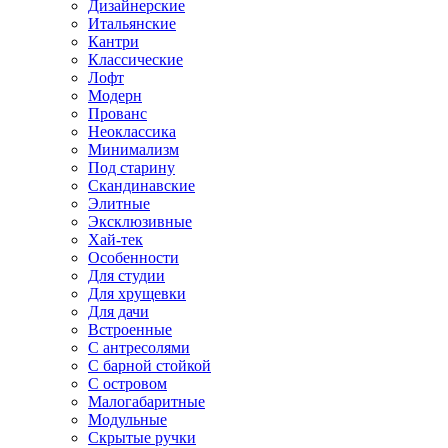
Дизайнерские
Итальянские
Кантри
Классические
Лофт
Модерн
Прованс
Неоклассика
Минимализм
Под старину
Скандинавские
Элитные
Эксклюзивные
Хай-тек
Особенности
Для студии
Для хрущевки
Для дачи
Встроенные
С антресолями
С барной стойкой
С островом
Малогабаритные
Модульные
Скрытые ручки