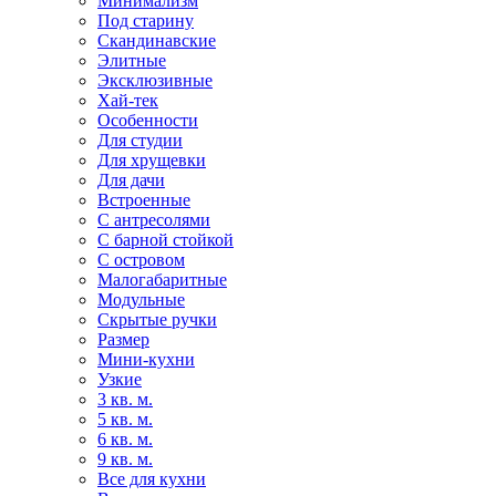
Минимализм
Под старину
Скандинавские
Элитные
Эксклюзивные
Хай-тек
Особенности
Для студии
Для хрущевки
Для дачи
Встроенные
С антресолями
С барной стойкой
С островом
Малогабаритные
Модульные
Скрытые ручки
Размер
Мини-кухни
Узкие
3 кв. м.
5 кв. м.
6 кв. м.
9 кв. м.
Все для кухни