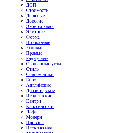
ДСП
Стоимость
Дешевые
Дорогие
Эконом-класс
Элитные
Форма
П-образные
Угловые
Прямые
Радиусные
Скошенные углы
Стиль
Современные
Евро
Английские
Дизайнерские
Итальянские
Кантри
Классические
Лофт
Модерн
Прованс
Неоклассика