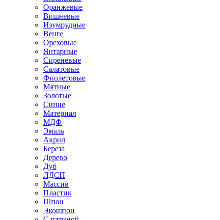
Оранжевые
Вишневые
Изумрудные
Венге
Ореховые
Янтарные
Сиреневые
Салатовые
Фиолетовые
Мятные
Золотые
Синие
Материал
МДФ
Эмаль
Акрил
Береза
Дерево
Дуб
ЛДСП
Массив
Пластик
Шпон
Экошпон
С патиной