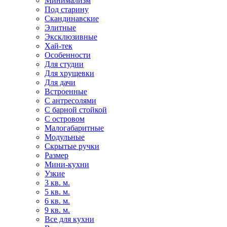
Минимализм
Под старину
Скандинавские
Элитные
Эксклюзивные
Хай-тек
Особенности
Для студии
Для хрущевки
Для дачи
Встроенные
С антресолями
С барной стойкой
С островом
Малогабаритные
Модульные
Скрытые ручки
Размер
Мини-кухни
Узкие
3 кв. м.
5 кв. м.
6 кв. м.
9 кв. м.
Все для кухни