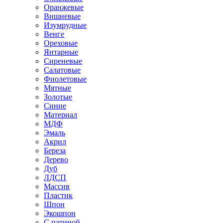
Оранжевые
Вишневые
Изумрудные
Венге
Ореховые
Янтарные
Сиреневые
Салатовые
Фиолетовые
Мятные
Золотые
Синие
Материал
МДФ
Эмаль
Акрил
Береза
Дерево
Дуб
ЛДСП
Массив
Пластик
Шпон
Экошпон
С патиной