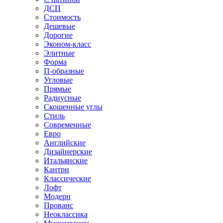
ДСП
Стоимость
Дешевые
Дорогие
Эконом-класс
Элитные
Форма
П-образные
Угловые
Прямые
Радиусные
Скошенные углы
Стиль
Современные
Евро
Английские
Дизайнерские
Итальянские
Кантри
Классические
Лофт
Модерн
Прованс
Неоклассика