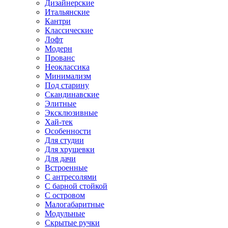
Дизайнерские
Итальянские
Кантри
Классические
Лофт
Модерн
Прованс
Неоклассика
Минимализм
Под старину
Скандинавские
Элитные
Эксклюзивные
Хай-тек
Особенности
Для студии
Для хрущевки
Для дачи
Встроенные
С антресолями
С барной стойкой
С островом
Малогабаритные
Модульные
Скрытые ручки