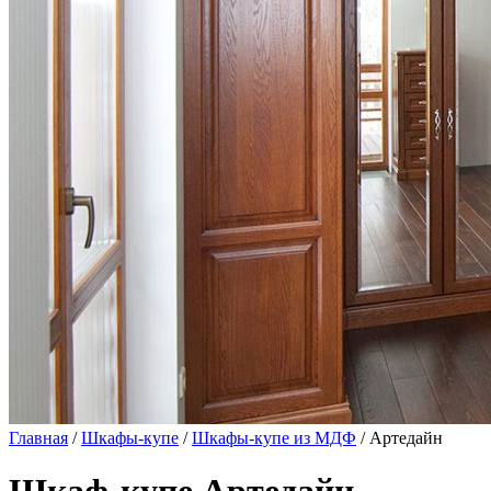
Главная
/
Шкафы-купе
/
Шкафы-купе из МДФ
/ Артедайн