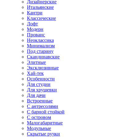
Дизайнерские
Итальянские
Кантри
Классические
Лофт
Модерн
Прованс
Неоклассика
Минимализм
Под старину
Скандинавские
Элитные
Эксклюзивные
Хай-тек
Особенности
Для студии
Для хрущевки
Для дачи
Встроенные
С антресолями
С барной стойкой
С островом
Малогабаритные
Модульные
Скрытые ручки