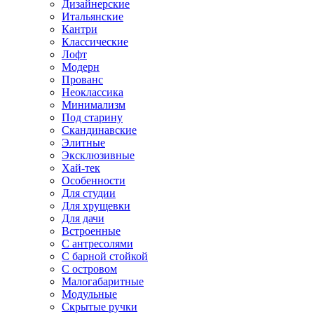
Дизайнерские
Итальянские
Кантри
Классические
Лофт
Модерн
Прованс
Неоклассика
Минимализм
Под старину
Скандинавские
Элитные
Эксклюзивные
Хай-тек
Особенности
Для студии
Для хрущевки
Для дачи
Встроенные
С антресолями
С барной стойкой
С островом
Малогабаритные
Модульные
Скрытые ручки