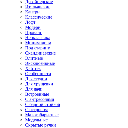
Дизайнерские
Итальянские
Кантри
Классические
Лофт
Модерн
Прованс
Неоклассика
Минимализм
Под старину
Скандинавские
Элитные
Эксклюзивные
Хай-тек
Особенности
Для студии
Для хрущевки
Для дачи
Встроенные
С антресолями
С барной стойкой
С островом
Малогабаритные
Модульные
Скрытые ручки