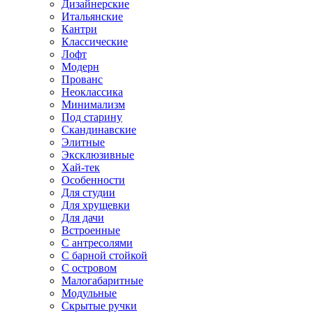
Дизайнерские
Итальянские
Кантри
Классические
Лофт
Модерн
Прованс
Неоклассика
Минимализм
Под старину
Скандинавские
Элитные
Эксклюзивные
Хай-тек
Особенности
Для студии
Для хрущевки
Для дачи
Встроенные
С антресолями
С барной стойкой
С островом
Малогабаритные
Модульные
Скрытые ручки