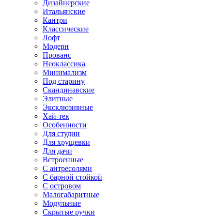
Дизайнерские
Итальянские
Кантри
Классические
Лофт
Модерн
Прованс
Неоклассика
Минимализм
Под старину
Скандинавские
Элитные
Эксклюзивные
Хай-тек
Особенности
Для студии
Для хрущевки
Для дачи
Встроенные
С антресолями
С барной стойкой
С островом
Малогабаритные
Модульные
Скрытые ручки