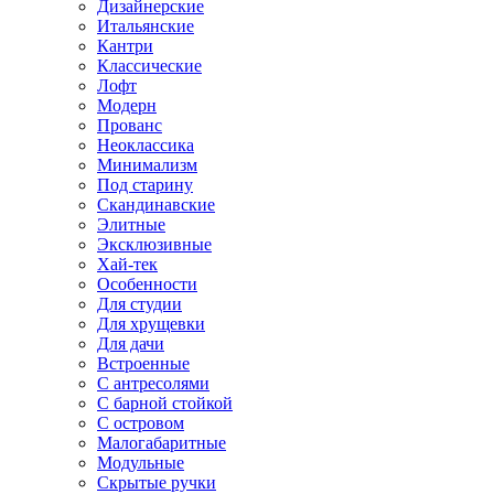
Дизайнерские
Итальянские
Кантри
Классические
Лофт
Модерн
Прованс
Неоклассика
Минимализм
Под старину
Скандинавские
Элитные
Эксклюзивные
Хай-тек
Особенности
Для студии
Для хрущевки
Для дачи
Встроенные
С антресолями
С барной стойкой
С островом
Малогабаритные
Модульные
Скрытые ручки