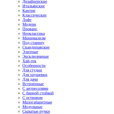
Дизайнерские
Итальянские
Кантри
Классические
Лофт
Модерн
Прованс
Неоклассика
Минимализм
Под старину
Скандинавские
Элитные
Эксклюзивные
Хай-тек
Особенности
Для студии
Для хрущевки
Для дачи
Встроенные
С антресолями
С барной стойкой
С островом
Малогабаритные
Модульные
Скрытые ручки