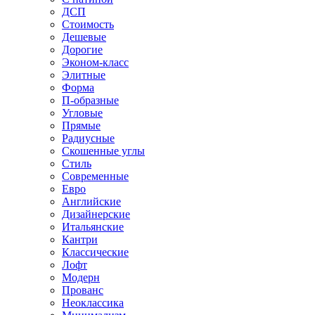
ДСП
Стоимость
Дешевые
Дорогие
Эконом-класс
Элитные
Форма
П-образные
Угловые
Прямые
Радиусные
Скошенные углы
Стиль
Современные
Евро
Английские
Дизайнерские
Итальянские
Кантри
Классические
Лофт
Модерн
Прованс
Неоклассика