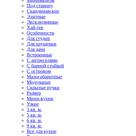
Минимализм
Под старину
Скандинавские
Элитные
Эксклюзивные
Хай-тек
Особенности
Для студии
Для хрущевки
Для дачи
Встроенные
С антресолями
С барной стойкой
С островом
Малогабаритные
Модульные
Скрытые ручки
Размер
Мини-кухни
Узкие
3 кв. м.
5 кв. м.
6 кв. м.
9 кв. м.
Все для кухни