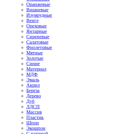
Оранжевые
Вишневые
Изумрудные
Венге
Ореховые
Янтарные
Сиреневые
Салатовые
Фиолетовые
Мятные
Золотые
Синие
Материал
МДФ
Эмаль
Акрил
Береза
Дерево
Дуб
ЛДСП
Массив
Пластик
Шпон
Экошпон
С патиной