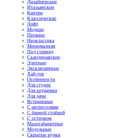
Дизайнерские
Итальянские
Кантри
Классические
Лофт
Модерн
Прованс
Неоклассика
Минимализм
Под старину
Скандинавские
Элитные
Эксклюзивные
Хай-тек
Особенности
Для студии
Для хрущевки
Для дачи
Встроенные
С антресолями
С барной стойкой
С островом
Малогабаритные
Модульные
Скрытые ручки